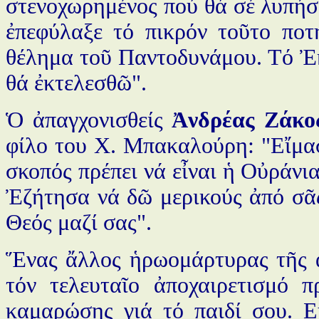
στενοχωρημένος πού θά σέ λυπήσ
ἐπεφύλαξε τό πικρόν τοῦτο ποτ
θέλημα τοῦ Παντοδυνάμου. Τό Ἐκ
θά ἐκτελεσθῶ".
Ὁ ἀπαγχονισθείς
Ἀνδρέας Ζάκο
φίλο του Χ. Μπακαλούρη: "Εἴμαστ
σκοπός πρέπει νά εἶναι ἡ Οὐράνι
Ἐζήτησα νά δῶ μερικούς ἀπό σᾶς
Θεός μαζί σας".
Ἕνας ἄλλος ἡρωομάρτυρας τῆς 
τόν τελευταῖο ἀποχαιρετισμό π
καμαρώσης γιά τό παιδί σου. Ε