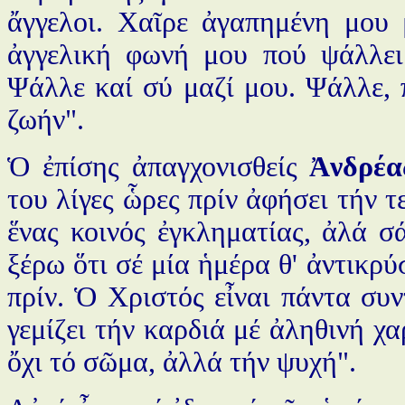
ἄγγελοι. Χαῖρε ἀγαπημένη μου 
ἀγγελική φωνή μου πού ψάλλει
Ψάλλε καί σύ μαζί μου. Ψάλλε, 
ζωήν".
Ὁ ἐπίσης ἀπαγχονισθείς
Ἀνδρέα
του λίγες ὧρες πρίν ἀφήσει τήν 
ἕνας κοινός ἐγκληματίας, ἀλά σ
ξέρω ὅτι σέ μία ἡμέρα θ' ἀντικρ
πρίν. Ὁ Χριστός εἶναι πάντα συ
γεμίζει τήν καρδιά μέ ἀληθινή 
ὄχι τό σῶμα, ἀλλά τήν ψυχή".