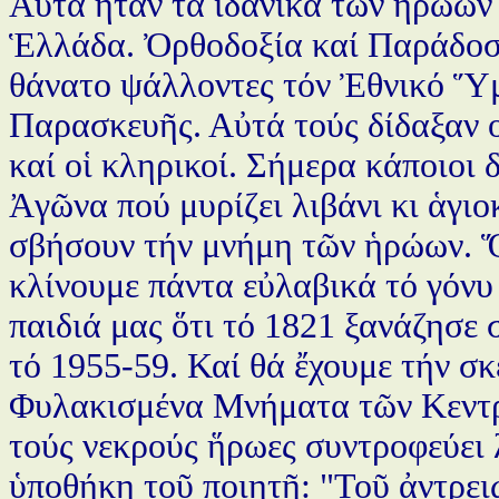
Αὐτά ἦταν τά ἰδανικά τῶν ἡρώων
Ἑλλάδα. Ὀρθοδοξία καί Παράδοσ
θάνατο ψάλλοντες τόν Ἐθνικό Ὕμ
Παρασκευῆς. Αὐτά τούς δίδαξαν οἱ
καί οἱ κληρικοί. Σήμερα κάποιοι
Ἀγῶνα πού μυρίζει λιβάνι κι ἁγι
σβήσουν τήν μνήμη τῶν ἡρώων. Ὅ
κλίνουμε πάντα εὐλαβικά τό γόνυ
παιδιά μας ὅτι τό 1821 ξανάζησε
τό 1955-59. Καί θά ἔχουμε τήν σ
Φυλακισμένα Μνήματα τῶν Κεντ
τούς νεκρούς ἥρωες συντροφεύει 
ὑποθήκη τοῦ ποιητῆ: "Τοῦ ἀντρει