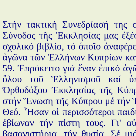
Στήν τακτική Συνεδρίασή της 
Σύνοδος τῆς Ἐκκλησίας μας ἐξέφ
σχολικό βιβλίο, τό ὁποῖο ἀναφέρ
ἀγῶνα τῶν Ἑλλήνων Κυπρίων κατ
59. Ἐπρόκειτο γιά ἕναν ἐπικό ἀ
ὅλου τοῦ Ἑλληνισμοῦ καί ὑπ
Ὀρθοδόξου Ἐκκλησίας τῆς Κύπρ
στήν Ἕνωση τῆς Κύπρου μέ τήν Ἑ
Θεό. Ἦσαν οἱ περισσότεροι παιδ
ἐβίωναν τήν πίστη τους. Γι' α
βασανιστήρια, τήν θυσία. Σέ μι