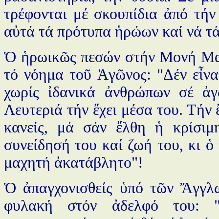
τρέφονται μέ σκουπίδια ἀπό τήν
αὐτά τά πρότυπα ἡρώων καί νά τά
Ὁ ἡρωικῶς πεσών στήν Μονή Μ
τό νόημα τοῦ Ἀγῶνος: "Δέν εἶνα
χωρίς ἰδανικά ἀνθρώπων σέ ἀγ
Λευτεριά τήν ἔχει μέσα του. Τήν 
κανείς, μά σάν ἔλθη ἡ κρίσιμη
συνείδησή του καί ζωή του, κι ὁ
μαχητή ἀκατάβλητο"!
Ὁ ἀπαγχονισθείς ὑπό τῶν Ἄγγ
φυλακή στόν ἀδελφό του: "