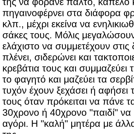
της να φοράνε παλτό, καπέλο κλπ
πηγαινοφέρνει στα διάφορα φρ
κλπ., μέχρι εκείνα να ενηλικιω
σάκες τους. Μόλις μεγαλώσουν λ
ελάχιστο να συμμετέχουν στις 
πλένει, σιδερώνει και τακτοποι
κρεβάτια τους και συμμαζεύει 
το φαγητό και μαζεύει τα σερβί
τυχόν έχουν ξεχάσει ή αφήσει τ
τους όταν πρόκειται να πάνε τα
30χρονο ή 40χρονο "παιδί" να εγ
αγόρι. Η "καλή" μητέρα με άλλ