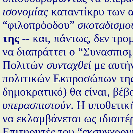
ισονομίας
καταντίκρυ των 
“φιλοπρόοδου”
σκοταδισμο
της
-- και, πάντως, δεν τρ
να διαπράττει ο “Συνασπισ
Πολιτών
συνταχθεί
με αυτήν
πολιτικών Εκπροσώπων της
δημοκρατικό) θα είναι, βέβ
υπερασπιστούν
. Η υποθετικ
να εκλαμβάνεται ως ιδιαιτέ
Επιτηρητές του “εκσυγχρονι