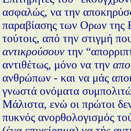
ασφαλώς, να την αποκηρύσ
παραβίασης των Ορων της Ε
τούτοις, από την στιγμή πο
αντικρούσουν
την “απορριπτ
αντιθέτως, μόνο να την
απο
ανθρώπων - και να μάς απ
γνωστά ονόματα συμπολιτώ
Μάλιστα, ενώ οι πρώτοι δεν
πυκνός ανορθολογισμός τού
(ένα επιχείρημα) να τής αντ