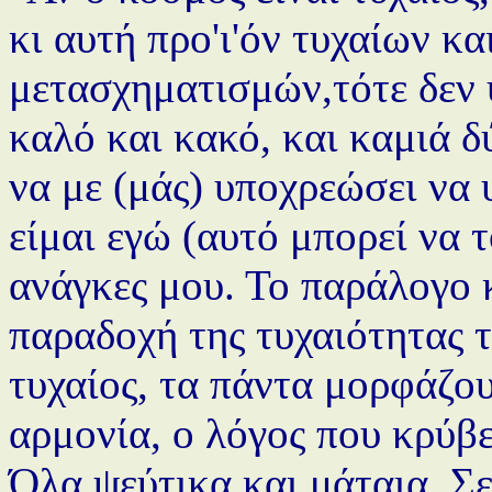
κι αυτή προ'ι'όν τυχαίων κ
μετασχηματισμών,τότε δεν υ
καλό και κακό, και καμιά δ
να με (μάς) υποχρεώσει να
είμαι εγώ (αυτό μπορεί να τ
ανάγκες μου. Το παράλογο κ
παραδοχή της τυχαιότητας τ
τυχαίος, τα πάντα μορφάζου
αρμονία, ο λόγος που κρύβ
Όλα ψεύτικα και μάταια. Σε