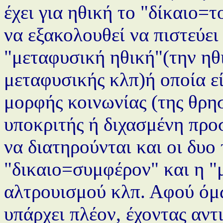
έχει για ηθική το "δίκαιο=
να εξακολουθεί να πιστεύει
"μεταφυσική ηθική"(την ηθι
μεταφυσικής κλπ)ή οποία ε
μορφής κοινωνίας (της θρησ
υποκριτής ή διχασμένη προ
να διατηρούνται και οι δυο 
"δικαιο=συμφέρον" και η "
αλτρουισμού κλπ. Αφού όμ
υπάρχει πλέον, έχοντας αντ