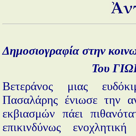
Δημοσιογραφία στην κοινω
Του ΓΙ
Βετεράνος μιας ευδόκ
Πασαλάρης ένιωσε την α
εκβιασμών πάει πιθανότα
επικινδύνως ενοχλητική