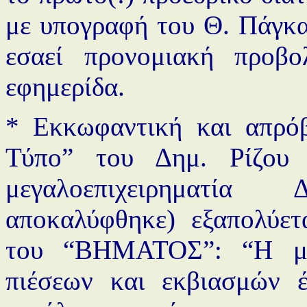
με υπογραφή του Θ. Πάγκα
εσαεί προνομιακή προβ
εφημερίδα.
* Εκκωφαντική και απρόβ
Τύπο” του Δημ. Ρίζου
μεγαλοεπιχειρηματί
αποκαλύφθηκε) εξαπολύετ
του “ΒΗΜΑΤΟΣ”: “Η με
πιέσεων και εκβιασμών έ