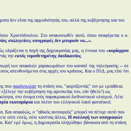
ατα δεν είναι της αρμοδιότητάς του, αλλά της κυβέρνησης και του
όπου Χριστόδουλου. Στο ανακοινωθέν αυτό, όπου αναφέρεται ο κ.
ίας συλλεγείσες υπογραφές δεν μπορούν να...».
ώς εδράζεται η πηγή της Δημοκρατίας μας, η έννοια του
«κυρίαρχου
ντάς την
εκτός νομοθετημένης διαδικασίας
.
θαλπωρή των ασφαλών χαρακωμάτων του καναπέ της τηλεόρασης -- σε
τος απευθυνόμενοι στις αρχές του κράτους. Και ο ΠτΔ, μας είπε ότι
μης που
παρήγγειλαν
τη στάση του, "φορτίζοντάς" τον με εμπάθεια.
 εξέλεγε την κυβέρνηση της αρεσκείας του, εάν ήθελε!) ως
νικότητα, στο όνομα ενός παρακμιακού διεθνιστικού υλισμού. Λέτε
τρία εκατομύρια
και πλέον του ελληνικού λαού
φανατικοί
;
τα. Και ασφαλώς, ο "ηθικός αυτουργός" μπορεί να πέτυχε αυτό που
ετε ούτε εσείς, ούτε κανένας άλλος.
Η συλλογή των υπογραφών
ήτημα. Κατ' εμέ όμως, η Δημοκρατία πληγώθηκε βάναυσα από τη στάση