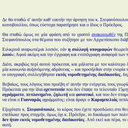
Δε θα σταθώ σ' αυτήν καθ' εαυτήν την άρνηση του κ. Στεφανόπουλου
κοινοβουλίου, όπως εύστοχα παρατήρησε και ο ίδιος ο Πρόεδρος.
Θα σταθώ όμως σε μία φράση από το γραπτό
ανακοινωθέν
της Πρ
Στεφανόπουλος στα θέματα που συζήτησε με τον Αρχιεπίσκοπο διάβ
Ειλικρινά αναρωτιέμαι λοιπόν, εάν
η συλλογή υπογραφών
θεωρείτ
λαού»
; Αφού ακόμη και την έγγραφη και ενυπόγραφη αναφορά των πο
Διότι, ακριβώς περί αυτού πρόκειται, και μάλιστα με τον καλύτε
μία κοινωνία αυξανόμενης αδράνειας -- και προσήλθαν στην ενορία 
οι υπογραφές συλλεγήθησαν
εκτός νομοθετημένης διαδικασίας
, δ
Βεβαίως, τους λόγους που προέβη σ' αυτήν την ενέργεια, τους γνω
Πρόκειται για την ίδια
οχετοτυπία
που δεν έπαψε το τελευταίο 15μην
αγράμματο
,
πεπλανημένο
,
ζηλωτή
και
φανατικό
, και που δεν στα
να είναι ο
Γιανναράς
αγράμματος
; είναι άραγε ο
Καραμπελιάς
πεπλ
Εξοχότατε κ.
Στεφανόπουλε
, το κύρος που έχετε προσδώσει στο θε
επεδίωκε προς στιγμήν, όμως όχι κ. Πρόεδρε, το δικαίωμα των πολιτ
δεν ήταν
εκτός νομοθετημένης διαδικασίας
. Από εκεί και πέρα, τ
αυτή.