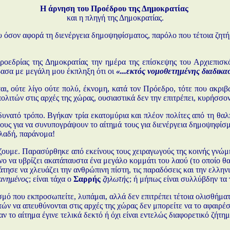
Η άρνηση του Προέδρου της Δημοκρατίας
και η πληγή της Δημοκρατίας.
 όσον αφορά τη διενέργεια δημοψηφίσματος, παρόλο που τέτοια ζητήμ
οεδρίας της Δημοκρατίας την ημέρα της επίσκεψης του Αρχιεπισκ
ασα με μεγάλη μου έκπληξη ότι οι
«...εκτός νομοθετημένης διαδικασ
αι, ούτε λίγο ούτε πολύ, έκνομη, κατά τον Πρόεδρο, τότε που ακριβ
λιτών στις αρχές της χώρας, ουσιαστικά δεν την επιτρέπει, κυρήσσο
ρο δυνατό τρόπο. Βγήκαν τρία εκατομύρια και πλέον πολίτες από τη 
τους για να συνυπογράψουν το αίτημά τους για διενέργεια δημοψηφίσμα
ηλαδή, παράνομα!
ρίζουμε. Παρασύρθηκε από εκείνους τους χειραγωγούς της κοινής γνώ
ο να υβρίζει ακατάπαυστα ένα μεγάλο κομμάτι του λαού (το οποίο θα
μάτησε να χλευάζει την ανθρώπινη πίστη, τις παραδόσεις και την ελλη
ανημένος
; είναι τάχα ο
Σαρρής
ζηλωτής
; ή μήπως είναι συλλύβδην τα
σμό που εκπροσωπείτε, λυπάμαι, αλλά δεν επιτρέπει τέτοια ολισθήμα
ών να απευθύνονται στις αρχές της χώρας δεν μπορείτε να το αφαιρέσ
ο αν το αίτημα έγινε τελικά δεκτό ή όχι είναι εντελώς διαφορετικό ζ