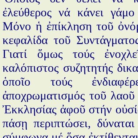
ἐλεύθερος νά κάνει γάμο 
Μόνο ἡ ἐπίκληση τοῦ ὀνόμ
κεφαλίδα τοῦ Συντάγματος
Γιατί ὅμως τούς ἐνοχλ
καλόπιστος συζητητής δικαι
ὁποῖο τούς ἐνδιαφέρ
ἀποχρωματισμός τοῦ λαοῦ 
Ἐκκλησίας ἀφοῦ στήν οὐσία
πάσῃ περιπτώσει, δύναται 
σύμφωνα μέ ὅσα ἐκτίθενται 