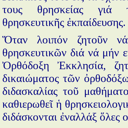
τους θρησκείας γιά τ
θρησκευτικῆς ἐκπαίδευσης.
Ὅταν λοιπόν ζητοῦν ν
θρησκευτικῶν διά νά μήν ε
Ὀρθόδοξη Ἐκκλησία, ζητ
δικαιώματος τῶν ὀρθοδόξω
διδασκαλίας τοῦ μαθήματ
καθιερωθεῖ ἡ θρησκειολογι
διδάσκονται ἐναλλάξ ὅλες ο