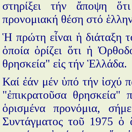
στηρίξει τήν ἄποψη ὅτ
προνομιακή θέση στό ἑλλην
Ἡ πρώτη εἶναι ἡ διάταξη τ
ὁποία ὁρίζει ὅτι ἡ Ὀρθοδ
θρησκεία" εἰς τήν Ἑλλάδα.
Καί ἐάν μέν ὑπό τήν ἰσχύ 
"ἐπικρατοῦσα θρησκεία" 
ὁρισμένα προνόμια, σήμ
Συντάγματος τοῦ 1975 ὁ 