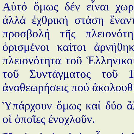
Αὐτό ὅμως δέν εἶναι χωρ
ἀλλά ἐχθρική στάση ἔναν
προσβολή τῆς πλειονότ
ὁρισμένοι καίτοι ἀρνήθη
πλειονότητα τοῦ Ἑλληνικο
τοῦ Συντάγματος τοῦ 
ἀναθεωρήσεις πού ἀκολουθ
Ὑπάρχουν ὅμως καί δύο ἄλ
οἱ ὁποῖες ἐνοχλοῦν.