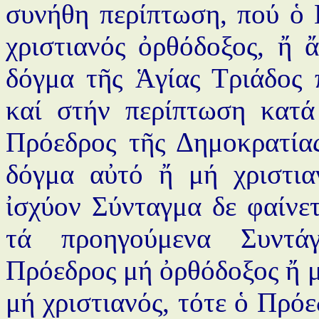
συνήθη περίπτωση, πού ὁ 
χριστιανός ὀρθόδοξος, ἤ ἄ
δόγμα τῆς Ἁγίας Τριάδος 
καί στήν περίπτωση κατά
Πρόεδρος τῆς Δημοκρατίας
δόγμα αὐτό ἤ μή χριστια
ἰσχύον Σύνταγμα δε φαίνετ
τά προηγούμενα Συντάγ
Πρόεδρος μή ὀρθόδοξος ἤ μ
μή χριστιανός, τότε ὁ Πρό