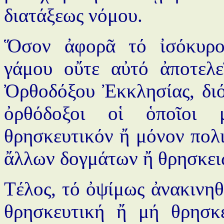
διατάξεως νόμου.
Ὅσον ἀφορᾶ τό ἰσόκυρον
γάμου οὔτε αὐτό ἀποτελε
Ὀρθοδόξου Ἐκκλησίας, διότ
ὀρθόδοξοι οἱ ὁποῖοι 
θρησκευτικόν ἤ μόνον πολι
ἄλλων δογμάτων ἤ θρησκει
Τέλος, τό ὀψίμως ἀνακινηθέ
θρησκευτική ἤ μή θρησκ