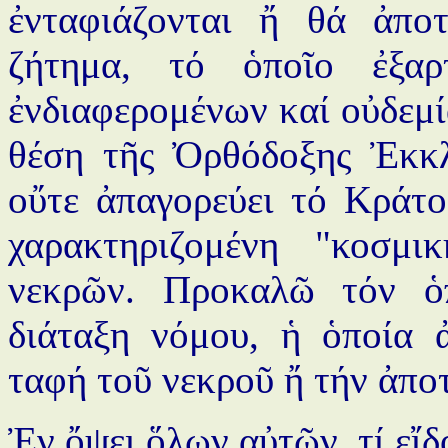
ἐνταφιάζονται ἤ θά ἀποτ
ζήτημα, τό ὁποῖο ἐξα
ἐνδιαφερομένων καί οὐδεμί
θέση τῆς Ὀρθόδοξης Ἐκκλ
οὔτε ἀπαγορεύει τό Κράτο
χαρακτηριζομένη "κοσμ
νεκρῶν. Προκαλῶ τόν ὁπ
διάταξη νόμου, ἡ ὁποία ἀ
ταφή τοῦ νεκροῦ ἤ τήν ἀπο
Ἐν ὄψει ὅλων αὐτῶν, τί εἴ