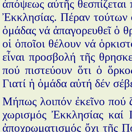
ἀπόψεως αὐτῆς θεσπίζεται
Ἐκκλησίας. Πέραν τούτων 
ὁμάδας νά ἀπαγορευθεῖ ὁ θρ
οἱ ὁποῖοι θέλουν νά ὁρκισ
εἶναι προσβολή τῆς θρησκε
πού πιστεύουν ὅτι ὁ ὅρκος
Γιατί ἡ ὁμάδα αὐτή δέν σέβ
Μήπως λοιπόν ἐκεῖνο πού ζ
χωρισμός Ἐκκλησίας καί Π
ἀποχρωματισμός ὄχι τῆς Πολ