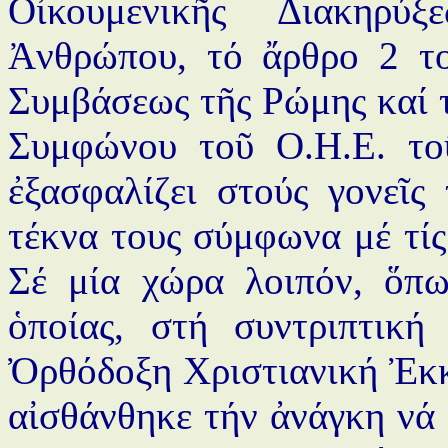
Οἰκουμενικῆς Διακηρύ
Ἀνθρώπου, τό ἄρθρο 2 τ
Συμβάσεως τῆς Ρώμης καί τ
Συμφώνου τοῦ Ο.Η.Ε. το
ἐξασφαλίζει στούς γονεῖς
τέκνα τους σύμφωνα μέ τίς 
Σέ μία χώρα λοιπόν, ὅπ
ὁποίας, στή συντριπτική
Ὀρθόδοξη Χριστιανική Ἐκκ
αἰσθάνθηκε τήν ἀνάγκη νά 