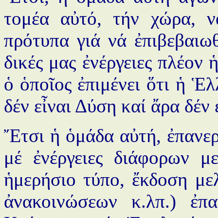
τομέα αὐτό, τήν χώρα, ν
πρότυπα γιά νά ἐπιβεβαιωθ
δικές μας ἐνέργειες πλέον 
ὁ ὁποῖος ἐπιμένει ὅτι ἡ Ἑλ
δέν εἶναι Δύση καί ἄρα δέν
Ἔτσι ἡ ὁμάδα αὐτή, ἐπανερ
μέ ἐνέργειες διάφορων μ
ἡμερήσιο τύπο, ἔκδοση μελ
ἀνακοινώσεων κ.λπ.) ἐπ