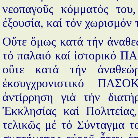
νεοπαγοῦς κόμματός του
ἐξουσία, καί τόν χωρισμόν
Οὔτε ὅμως κατά τήν ἀναθε
τό παλαιό καί ἱστορικό Π
οὔτε κατά τήν ἀναθεώ
ἐκσυγχρονιστικό ΠΑΣΟ
ἀντίρρηση γιά τήν διατ
Ἐκκλησίας καί Πολιτείας
τελικῶς μέ τό Σύνταγμα τ