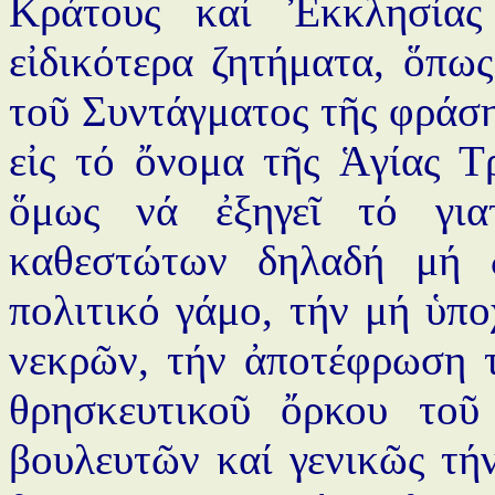
Κράτους καί Ἐκκλησίας 
εἰδικότερα ζητήματα, ὅπω
τοῦ Συντάγματος τῆς φράσης
εἰς τό ὄνομα τῆς Ἁγίας Τρ
ὅμως νά ἐξηγεῖ τό για
καθεστώτων δηλαδή μή δ
πολιτικό γάμο, τήν μή ὑπ
νεκρῶν, τήν ἀποτέφρωση 
θρησκευτικοῦ ὄρκου το
βουλευτῶν καί γενικῶς τή