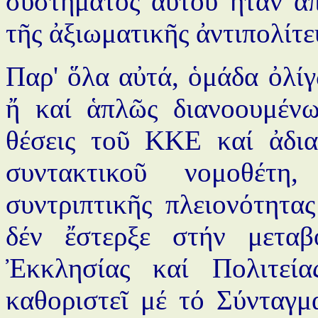
συστήματος αὐτοῦ ἦταν ἀ
τῆς ἀξιωματικῆς ἀντιπολίτ
Παρ' ὅλα αὐτά, ὁμάδα ὀλί
ἤ καί ἁπλῶς διανοουμένω
θέσεις τοῦ ΚΚΕ καί ἀδι
συντακτικοῦ νομοθέτ
συντριπτικῆς πλειονότητα
δέν ἔστερξε στήν μετα
Ἐκκλησίας καί Πολιτεί
καθοριστεῖ μέ τό Σύνταγμ