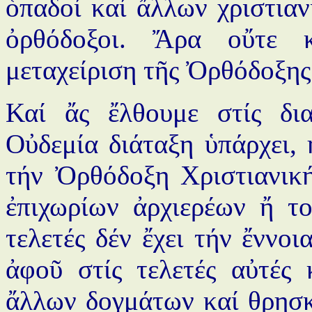
ὁπαδοί καί ἄλλων χριστιαν
ὀρθόδοξοι. Ἄρα οὔτε 
μεταχείριση τῆς Ὀρθόδοξης
Καί ἄς ἔλθουμε στίς δια
Οὐδεμία διάταξη ὑπάρχει, 
τήν Ὀρθόδοξη Χριστιανικ
ἐπιχωρίων ἀρχιερέων ἤ το
τελετές δέν ἔχει τήν ἔννοι
ἀφοῦ στίς τελετές αὐτές
ἄλλων δογμάτων καί θρησκ