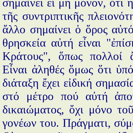
σημαίνει εἰ μή μόνον, ὅτι 
τῆς συντριπτικῆς πλειονότ
ἄλλο σημαίνει ὁ ὅρος αὐτό
θρησκεία αὐτή εἶναι "ἐπί
Κράτους", ὅπως πολλοί ἄ
Εἶναι ἀληθές ὅμως ὅτι ὑπ
διάταξη ἔχει εἰδική σημασί
στό μέτρο πού αὐτή ἀποτ
δικαιώματος, ὄχι μόνο το
γονέων του. Πράγματι, σύμ