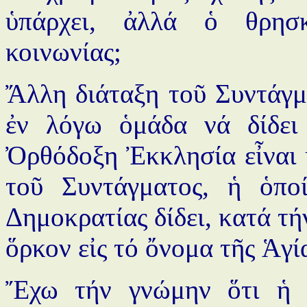
ὑπάρχει, ἀλλά ὁ θρησκ
κοινωνίας;
Ἄλλη διάταξη τοῦ Συντάγμα
ἐν λόγω ὁμάδα νά δίδει
Ὀρθόδοξη Ἐκκλησία εἶναι ἡ
τοῦ Συντάγματος, ἡ ὁπο
Δημοκρατίας δίδει, κατά τ
ὅρκον εἰς τό ὄνομα τῆς Ἁγί
Ἔχω τήν γνώμην ὅτι ἡ δ