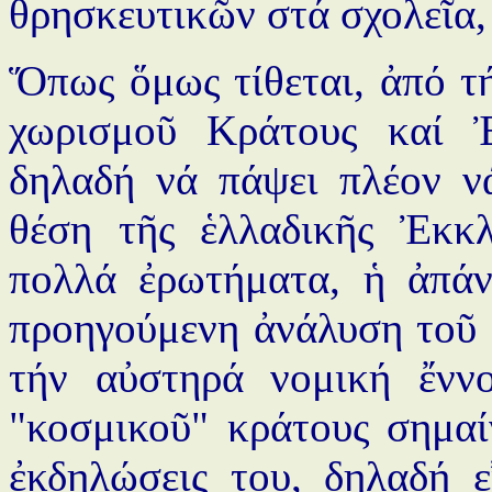
θρησκευτικῶν στά σχολεῖα, 
Ὅπως ὅμως τίθεται, ἀπό τ
χωρισμοῦ Κράτους καί 
δηλαδή νά πάψει πλέον ν
θέση τῆς ἑλλαδικῆς Ἐκκλ
πολλά ἐρωτήματα, ἡ ἀπάν
προηγούμενη ἀνάλυση τοῦ 
τήν αὐστηρά νομική ἔννο
"κοσμικοῦ" κράτους σημαίν
ἐκδηλώσεις του, δηλαδή ε