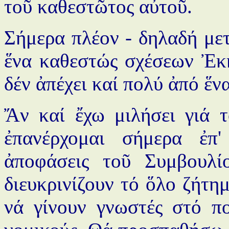
τοῦ καθεστῶτος αὐτοῦ.
Σήμερα πλέον - δηλαδή μετ
ἕνα καθεστώς σχέσεων Ἐκκ
δέν ἀπέχει καί πολύ ἀπό ἕ
Ἄν καί ἔχω μιλήσει γιά 
ἐπανέρχομαι σήμερα ἐπ'
ἀποφάσεις τοῦ Συμβουλίο
διευκρινίζουν τό ὅλο ζήτημ
νά γίνουν γνωστές στό π