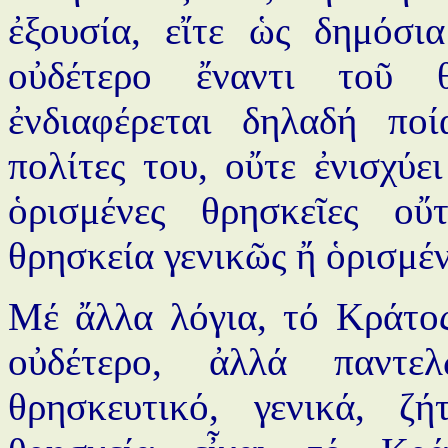
ἐξουσία, εἴτε ὡς δημόσια
οὐδέτερο ἔναντι τοῦ θ
ἐνδιαφέρεται δηλαδή ποί
πολίτες του, οὔτε ἐνισχύ
ὁρισμένες θρησκεῖες οὔτ
θρησκεία γενικῶς ἤ ὁρισμέν
Μέ ἄλλα λόγια, τό Κράτος
οὐδέτερο, ἀλλά παντε
θρησκευτικό, γενικά, ζ