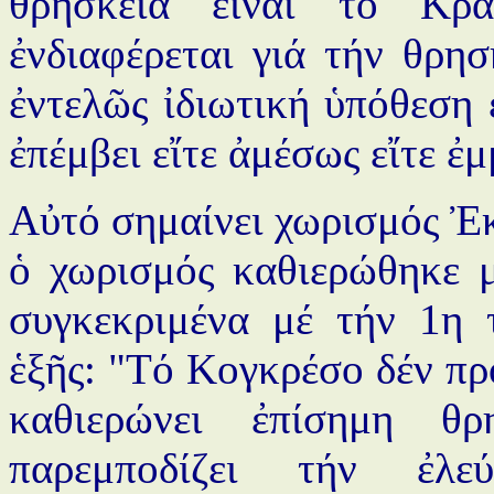
θρησκεία εἶναι τό Κρά
ἐνδιαφέρεται γιά τήν θρησκ
ἐντελῶς ἰδιωτική ὑπόθεση ε
ἐπέμβει εἴτε ἀμέσως εἴτε ἐ
Αὐτό σημαίνει χωρισμός Ἐκ
ὁ χωρισμός καθιερώθηκε 
συγκεκριμένα μέ τήν 1η 
ἑξῆς: "Τό Κογκρέσο δέν πρό
καθιερώνει ἐπίσημη θ
παρεμποδίζει τήν ἐλε