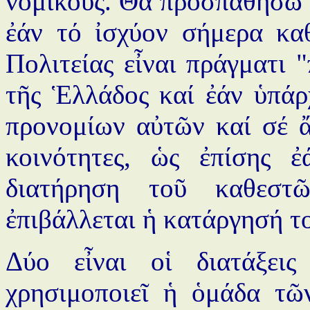
νομικούς. Θά προσπαθήσω
ἐάν τό ἰσχύον σήμερα κα
Πολιτείας εἶναι πράγματι 
τῆς Ἑλλάδος καί ἐάν ὑπάρ
προνομίων αὐτῶν καί σέ ἄ
κοινότητες, ὡς ἐπίσης ἐ
διατήρηση τοῦ καθεστ
ἐπιβάλλεται ἡ κατάργησή το
Δύο εἶναι οἱ διατάξεις
χρησιμοποιεῖ ἡ ὁμάδα τῶ