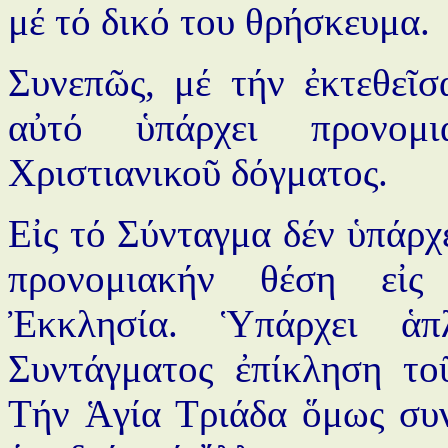
μέ τό δικό του θρήσκευμα.
Συνεπῶς, μέ τήν ἐκτεθεῖσ
αὐτό ὑπάρχει προνομ
Χριστιανικοῦ δόγματος.
Εἰς τό Σύνταγμα δέν ὑπάρχε
προνομιακήν θέση εἰς
Ἐκκλησία. Ὑπάρχει ἁπ
Συντάγματος ἐπίκληση το
Τήν Ἁγία Τριάδα ὅμως συ