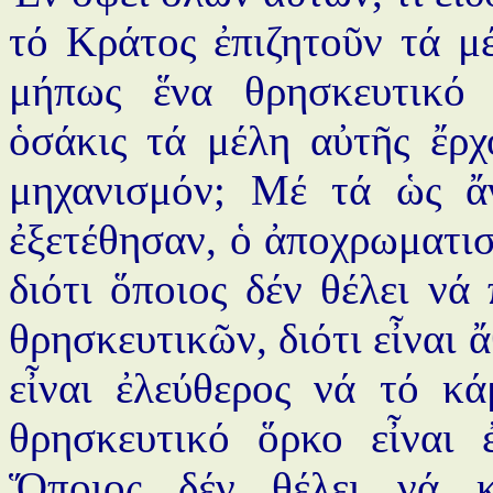
τό Κράτος ἐπιζητοῦν τά μ
μήπως ἕνα θρησκευτικό 
ὁσάκις τά μέλη αὐτῆς ἔρχ
μηχανισμόν; Μέ τά ὡς ἄ
ἐξετέθησαν, ὁ ἀποχρωματισ
διότι ὅποιος δέν θέλει ν
θρησκευτικῶν, διότι εἶναι 
εἶναι ἐλεύθερος νά τό κά
θρησκευτικό ὅρκο εἶναι 
Ὅποιος δέν θέλει νά κ