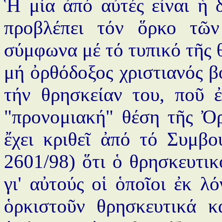
Ἡ μία ἀπό αὐτές εἶναι ἡ 
προβλέπει τόν ὅρκο τῶν
σύμφωνα μέ τό τυπικό τῆς 
μή ὀρθόδοξος χριστιανός β
τήν θρησκείαν του, ποῦ ἐ
"προνομιακή" θέση τῆς Ὀρ
ἔχει κριθεῖ ἀπό τό Συμβο
2601/98) ὅτι ὁ θρησκευτικ
γι' αὐτούς οἱ ὁποῖοι ἐκ λ
ὁρκιστοῦν θρησκευτικά κ