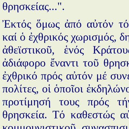
θρησκείας...".
Ἐκτός ὅμως ἀπό αὐτόν τό
καί ὁ ἐχθρικός χωρισμός, δ
ἀθεϊστικοῦ, ἑνός Κράτο
ἀδιάφορο ἔναντι τοῦ θρησκ
ἐχθρικό πρός αὐτόν μέ συνέ
πολίτες, οἱ ὁποῖοι ἐκδηλών
προτίμησή τους πρός τή
θρησκεία. Τό καθεστώς α
κομμουνιστικοῦ συνασπισ