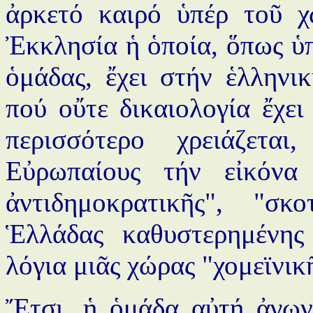
ἀρκετό καιρό ὑπέρ τοῦ 
Ἐκκλησία ἡ ὁποία, ὅπως ὑπ
ὁμάδας, ἔχει στήν ἑλληνι
πού οὔτε δικαιολογία ἔχει
περισσότερο χρειάζεται
Εὐρωπαίους τήν εἰκόνα 
ἀντιδημοκρατικῆς", "σκ
Ἑλλάδας καθυστερημένης
λόγια μιᾶς χώρας "χομεϊνικ
Ἔτσι, ἡ ὁμάδα αὐτή ἀγωνί