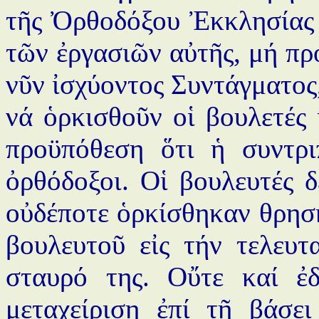
τῆς Ὀρθοδόξου Ἐκκλησίας 
τῶν ἐργασιῶν αὐτῆς, μή πρ
νῦν ἰσχύοντος Συντάγματος,
νά ὁρκισθοῦν οἱ βουλετές
προϋπόθεση ὅτι ἡ συντρι
ὀρθόδοξοι. Οἱ βουλευτές 
οὐδέποτε ὁρκίσθηκαν θρησκ
βουλευτοῦ εἰς τήν τελευτ
σταυρό της. Οὔτε καί ἐ
μεταχείριση ἐπί τῇ βάσε