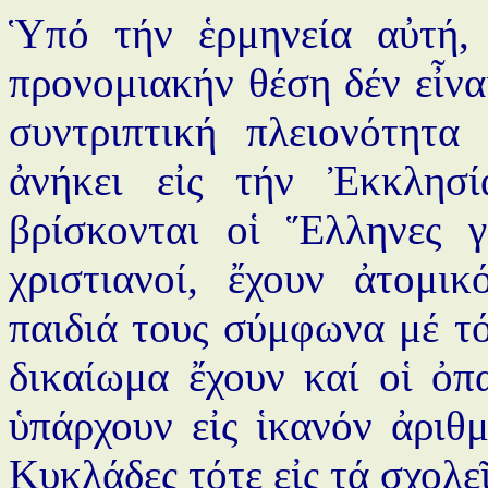
Ὑπό τήν ἑρμηνεία αὐτή, 
προνομιακήν θέση δέν εἶν
συντριπτική πλειονότητα
ἀνήκει εἰς τήν Ἐκκλησ
βρίσκονται οἱ Ἕλληνες γ
χριστιανοί, ἔχουν ἀτομι
παιδιά τους σύμφωνα μέ τ
δικαίωμα ἔχουν καί οἱ ὀπ
ὑπάρχουν εἰς ἱκανόν ἀριθμ
Κυκλάδες τότε εἰς τά σχολε