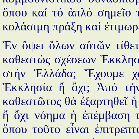
ὅπου καί τό ἁπλό σημεῖο 
κολάσιμη πράξη καί ἐτιμωρ
Ἐν ὄψει ὅλων αὐτῶν τίθετ
καθεστώς σχέσεων Ἐκκλησί
στήν Ἑλλάδα; Ἔχουμε χ
Ἐκκλησία ἤ ὄχι; Ἀπό τή
καθεστῶτος θά ἐξαρτηθεῖ ἡ
ἤ ὄχι νόημα ἡ ἐπέμβαση τ
ὅπου τοῦτο εἶναι ἐπιτρεπ