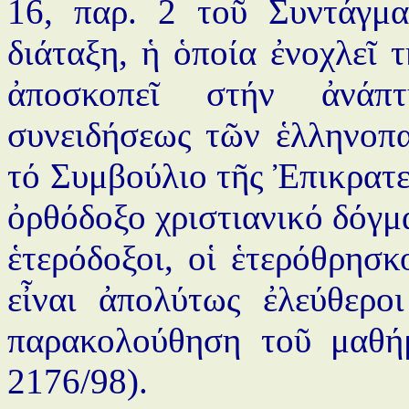
16, παρ. 2 τοῦ Συντάγμα
διάταξη, ἡ ὁποία ἐνοχλεῖ 
ἀποσκοπεῖ στήν ἀνάπτ
συνειδήσεως τῶν ἑλληνοπα
τό Συμβούλιο τῆς Ἐπικρατεί
ὀρθόδοξο χριστιανικό δόγμα
ἑτερόδοξοι, οἱ ἑτερόθρησκο
εἶναι ἀπολύτως ἐλεύθερο
παρακολούθηση τοῦ μαθή
2176/98).