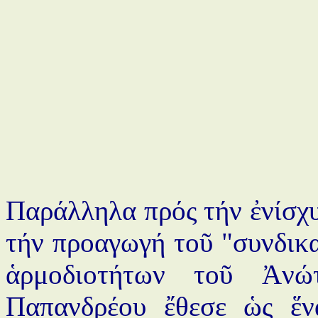
Παράλληλα πρός τήν ἐνίσχυ
τήν προαγωγή τοῦ "συνδικα
ἁρμοδιοτήτων τοῦ Ἀνώ
Παπανδρέου ἔθεσε ὡς ἕν