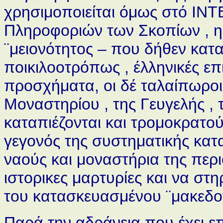
χρησιμοποιείται όμως στό IN
Πληροφοριών των Σκοπίων , η
¨μειονότητος – που δήθεν κατα
ποικιλοοτρόπως , έλληνικές επ
προσχήματα, οι δέ ταλαίπωροι
Μοναστηρίου , της Γευγελής , 
καταπιέζονται και τρομοκρατού
γεγονός της συστηματικής κα
ναούς και μοναστήρια της περ
ιστορικες μαρτυρίες και να στ
του κατασκευασμένου ¨μακεδο
Παρά την αδράνεια που έχει επι