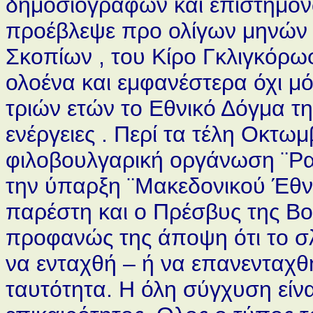
δημοσιογράφων και επιστημόνω
προέβλεψε προ ολίγων μηνών 
Σκοπίων , του Κίρο Γκλιγκόρω
ολοένα και εμφανέστερα όχι μό
τριών ετών το Εθνικό Δόγμα τη
ενέργειες . Περί τα τέλη Οκτω
φιλοβουλγαρική οργάνωση ¨Ρατ
την ύπαρξη ¨Μακεδονικού Έθν
παρέστη και ο Πρέσβυς της Βο
προφανώς της άποψη ότι το σλ
να ενταχθή – ή να επανενταχθ
ταυτότητα. Η όλη σύγχυση είν